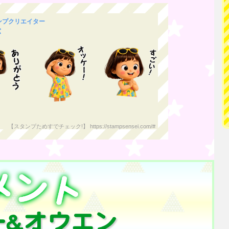
タンプクリエイター
が
【スタンプためすでチェック!】 https://stampsensei.com/#