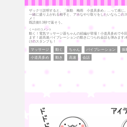
ザックリ説明すると、「振動 梅雨 小道具多め」…って感じ
一緒に盛り上がれる相手と、アホなやり取りをしたいならこの
メ！
既読後0.3秒で返そう。
くーがのコメント
動く！電気マッサージ器ちゃんの続編が登場！小道具多めで今
ます！超高速バイブレーションの動きにつられ会話も弾みます♪
けのスタンプも！
マッサージ
動く
ちゃん
バイブレーション
振
小道具多め
動き
高速
会話