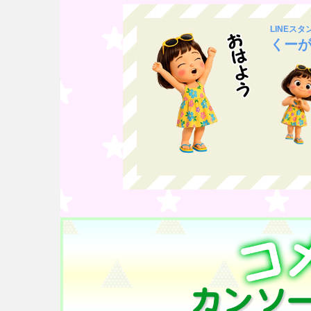
LINEス
くー