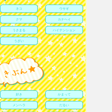
ネコ
ウサギ
クマ
カナヘイ
うさまる
ハイテンション
うざい
好き
かまって
メンヘラ
だるい