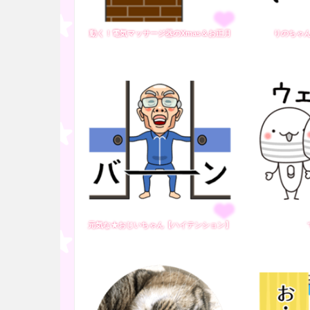
動く！電気マッサージ器のXmas＆お正月
りのちゃ
元気な★おじいちゃん【ハイテンション】