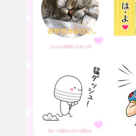
トムジュリ仲良しスタンプ2
動く！電気マッサージ器たち