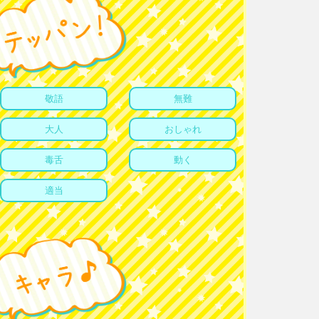
敬語
無難
大人
おしゃれ
毒舌
動く
適当