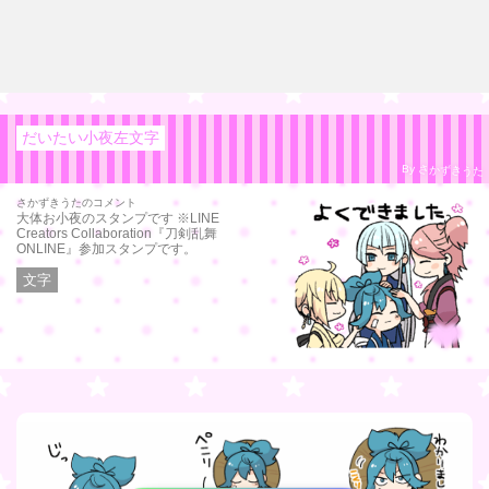
だいたい小夜左文字
By さかずきうた
さかずきうたのコメント
大体お小夜のスタンプです ※LINE
Creators Collaboration『刀剣乱舞
ONLINE』参加スタンプです。
文字