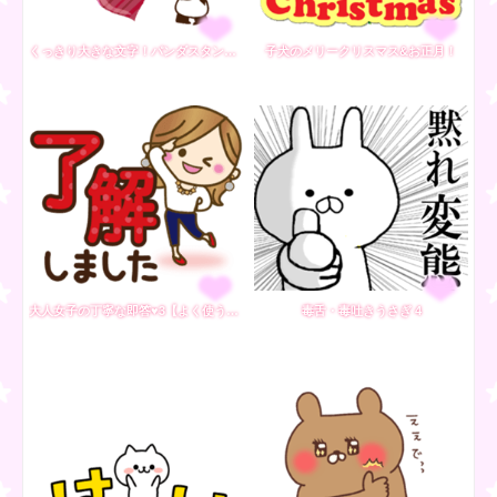
くっきり大きな文字！パンダスタンプ【春】
子犬のメリークリスマス&お正月！
大人女子の丁寧な即答♥3【よく使う言葉】
毒舌・毒吐きうさぎ 4