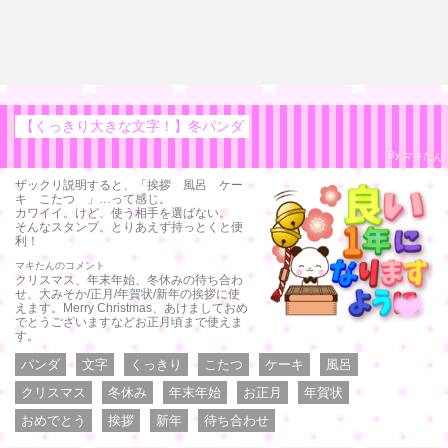
【くっきり大きな文字！】冬パンダ
By マキたん
ザックリ説明すると、「挨拶 風呂 ケー
キ こたつ 」…って感じ。
カワイイ。けど、使う相手を選ばない。
そんなスタンプ。とりあえず持っとくと便
利！
マキたんのコメント
クリスマス、年末年始、冬休みの待ち合わ
せ、大みそか/正月/年賀状/新年の挨拶に使
えます。Merry Christmas、あけましておめ
でとうございますなどお正月頃まで使えま
す。
パンダ
文字
くっきり
こたつ
ケーキ
風呂
クリスマス
冬休み
年末年始
お正月
年賀状
おめでとう
挨拶
新年
待ち合わせ