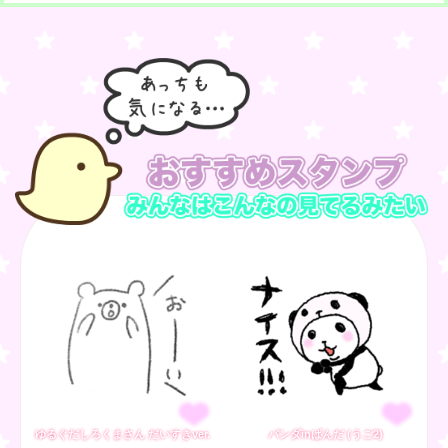
ゆるぐだしろくまさん だいすきver.
パンダinぱんだ (うご2)