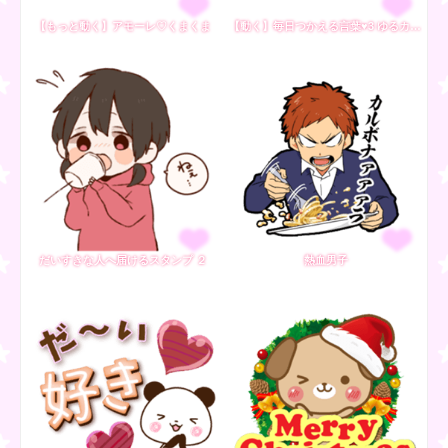
【もっと動く】アモーレ♡くまくま
【動く】毎日つかえる言葉♥3 ゆるカジ女子
だいすきな人へ届けるスタンプ ２
熱血男子