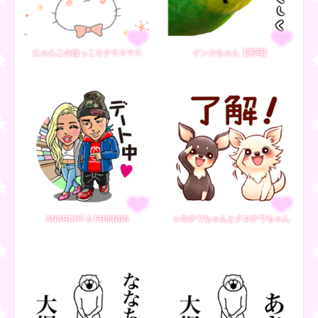
にゃんこのほっこりクリスマス
インコちゃん【実写】
ANARCHY & FRIENDS
シロチワちゃんとクロチワちゃん