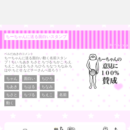
ちーちゃんに送る面白いスタンプ
By ベルだぬき
ベルだぬきのコメント
ちーちゃんに送る面白い動く名前スタン
プ！ちい.ちあき.ちさと.ちづる.ちかこ.ちえ.
ちえこ.ちはる.ちさ.ちひろ.ちなつ.ちなみ.ち
はや.ちとせ.などチーさんへ送ろう！
ちゃん
面白い
ちひろ
ちあき
ちはる
ちなみ
ちさと
ちづる
ちえこ
名前
動く