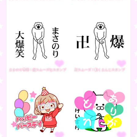
まさのり専用！超スムーズなスタンプ
卍スムーズ！動くまんじスタンプ