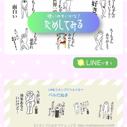
LINEスタンプクリエイター
ベルだぬき
【スタンプためすでチェック!】 https://stampsensei.com/#