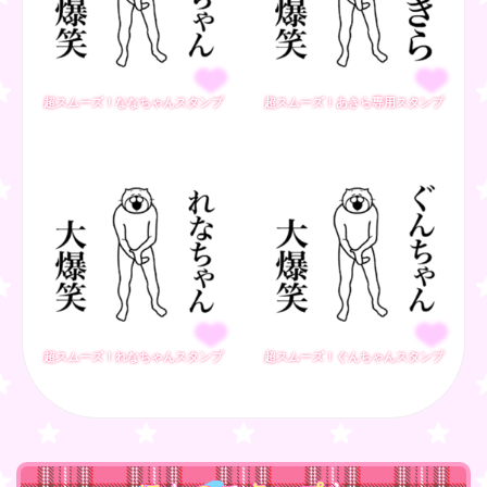
超スムーズ！ななちゃんスタンプ
超スムーズ！あきら専用スタンプ
超スムーズ！れなちゃんスタンプ
超スムーズ！ぐんちゃんスタンプ