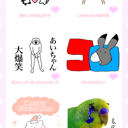
愛のくまやぱんだです
しろめちゃん 絵文字風
超スムーズ！あいちゃんスタンプ
コロコロコロリン