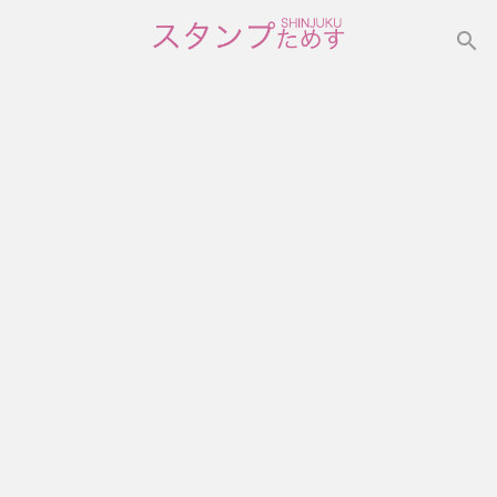
search