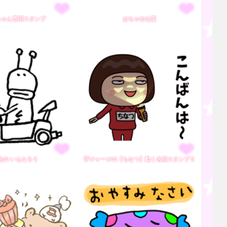
ちゃん専用スタンプ
おちゃめな栗
虫の いもたろう
芋ジャージの【ちなつ】動く名前スタンプ２