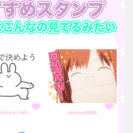
避うさちゃん その２
ちおちゃんの通学路