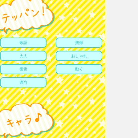
敬語
無難
大人
おしゃれ
毒舌
動く
適当