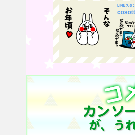
LINEス
cosot