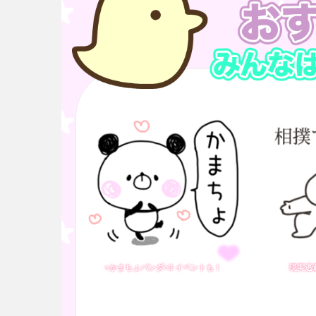
○かまちょパンダ○3 イベントも！
現実逃