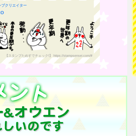
タンプクリエイター
to
【スタンプためすでチェック!】 https://stampsensei.com/#