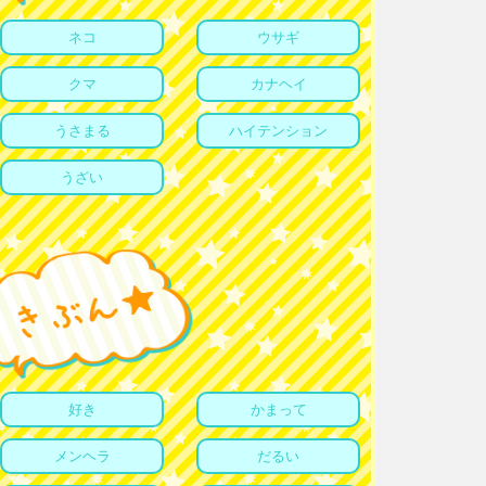
ネコ
ウサギ
クマ
カナヘイ
うさまる
ハイテンション
うざい
好き
かまって
メンヘラ
だるい