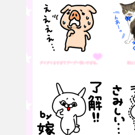
グイグイきすぎてブーブー言いすぎる。
猫と