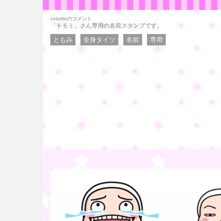
cosottoのコメント
「トモミ」さん専用の名前スタンプです。
ともみ
全身タイツ
名前
専用