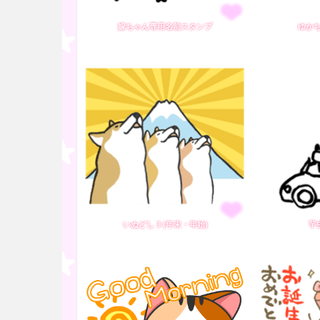
嫁ちゃん専用名前スタンプ
ゆか
いぬどし 3 (年末・年始)
芋