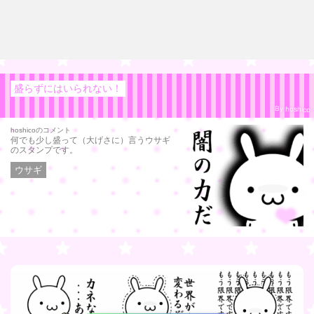
盛らずにはいられない！
By hoshico
hoshicoのコメント
何でも少し盛って（大げさに）言うウサギ
のスタンプです。
ウサギ