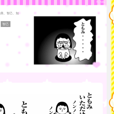
By hitta
知美、智己、知
智己