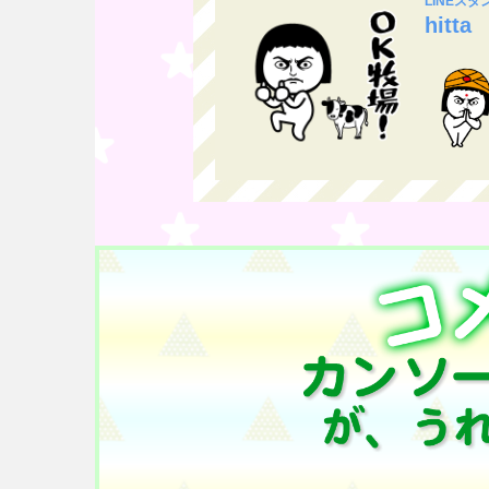
LINEス
hitta