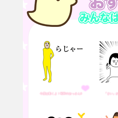
今度は動くよ！昭和のおっさん9
「まい」