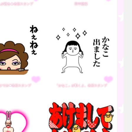
んが踊る★名前スタンプ
田中語録
ひでみ❤名前スタンプ
「かなこ」が動くよ。名前スタンプ