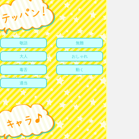
敬語
無難
大人
おしゃれ
毒舌
動く
適当