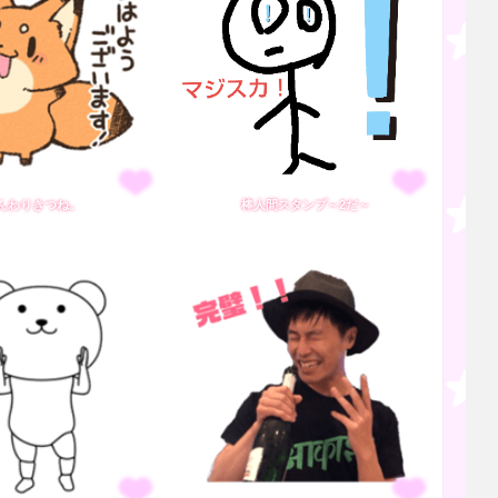
んわりきつね。
棒人間スタンプ～2だ～