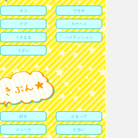
ネコ
ウサギ
クマ
カナヘイ
うさまる
ハイテンション
うざい
好き
かまって
メンヘラ
だるい