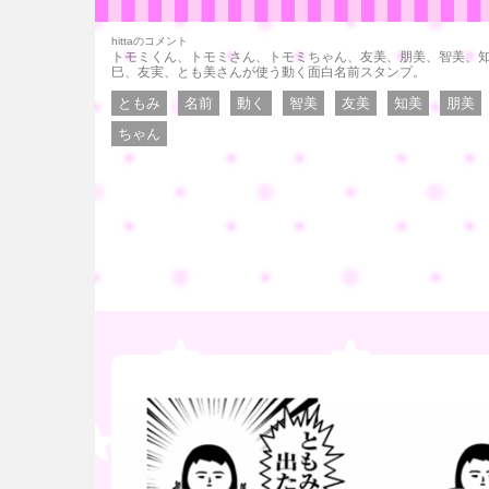
hittaのコメント
トモミくん、トモミさん、トモミちゃん、友美、朋美、智美、
巳、友実、とも美さんが使う動く面白名前スタンプ。
ともみ
名前
動く
智美
友美
知美
朋美
ちゃん