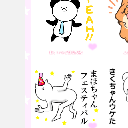
動く！パンダ課長代理1
ふ