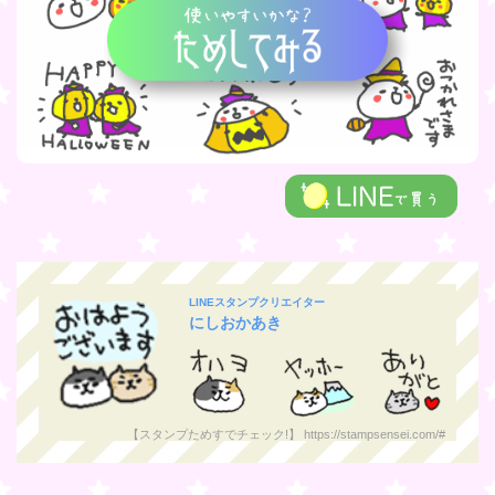
LINEスタンプクリエイター
にしおかあき
【スタンプためすでチェック!】 https://stampsensei.com/#