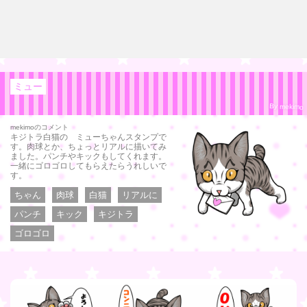
ミュー
By mekimo
mekimoのコメント
キジトラ白猫の ミューちゃんスタンプで
す。肉球とか、ちょっとリアルに描いてみ
ました。パンチやキックもしてくれます。
一緒にゴロゴロしてもらえたらうれしいで
す。
ちゃん
肉球
白猫
リアルに
パンチ
キック
キジトラ
ゴロゴロ