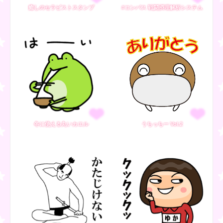
癒しのセラピストスタンプ
#コンパス 戦闘摂理解析システム
冬に使える丸いカエル
うちっちー Vol.2