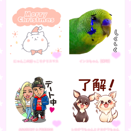
にゃんこのほっこりクリスマス
インコちゃん【実写】
ANARCHY & FRIENDS
シロチワちゃんとクロチワちゃん