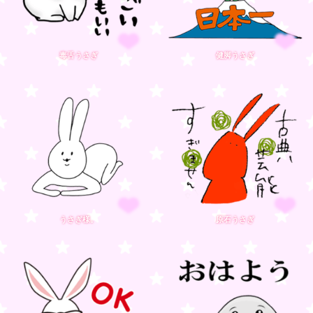
毒舌うさぎ
健脚うさぎ
うさぎ様。
原石うさぎ