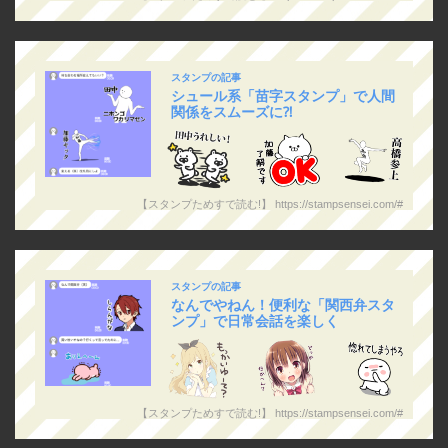
スタンプの記事
シュール系「苗字スタンプ」で人間
関係をスムーズに⁈
【スタンプためすで読む!】 https://stampsensei.com/#
スタンプの記事
なんでやねん！便利な「関西弁スタ
ンプ」で日常会話を楽しく
【スタンプためすで読む!】 https://stampsensei.com/#