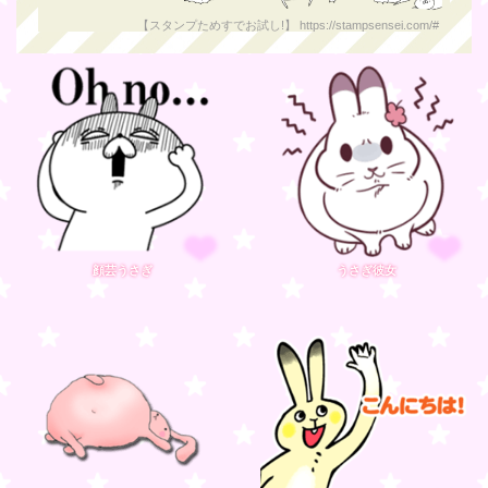
【スタンプためすでお試し!】 https://stampsensei.com/#
顔芸うさぎ
うさぎ彼女