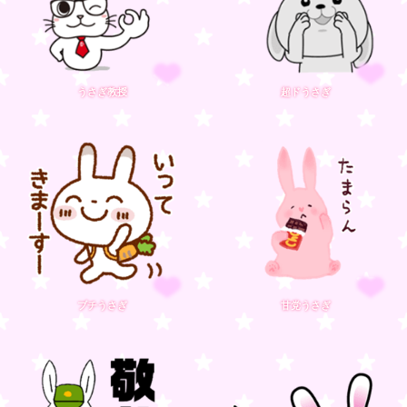
うさぎ教授
超ドうさぎ
ブチうさぎ
甘党うさぎ