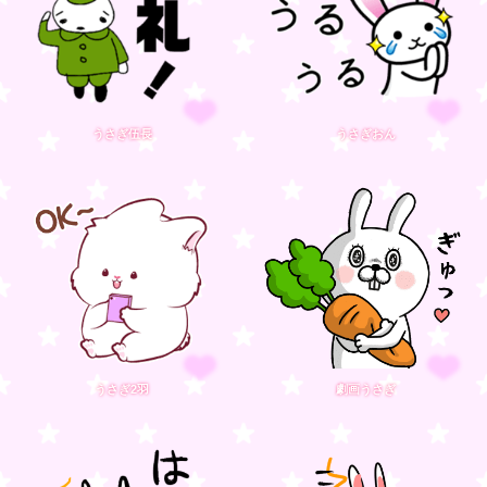
うさぎ伍長
うさぎおん
うさぎ2羽
劇画うさぎ