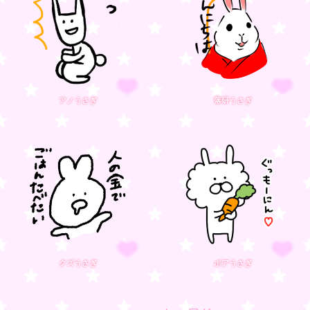
アノうさぎ
落研うさぎ
クズうさぎ
ボアうさぎ