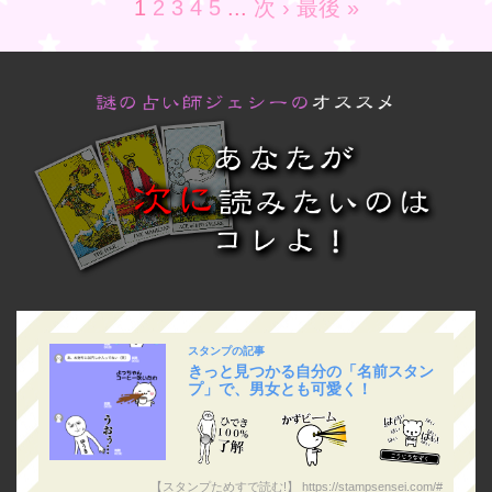
1
2
3
4
5
...
次 ›
最後 »
スタンプの記事
きっと見つかる自分の「名前スタン
プ」で、男女とも可愛く！
【スタンプためすで読む!】 https://stampsensei.com/#