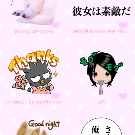
もちふわしぇぱーど はうる
紳士な彼氏【カップル・彼女・褒める】
バッドばつ丸 おしゃれグラフィック
２号