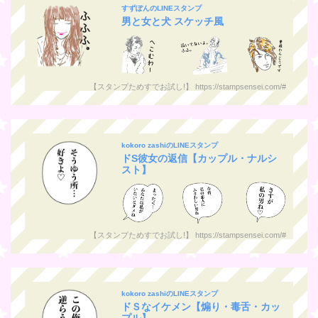
すずぽんのLINEスタンプ
男と女と犬 スケッチ風
【スタンプためすでお試し!】 https://stampsensei.com/#
kokoro zashiのLINEスタンプ
ドS彼女の返信【カップル・ナルシ
スト】
【スタンプためすでお試し!】 https://stampsensei.com/#
kokoro zashiのLINEスタンプ
ドＳなイケメン【煽り・毒舌・カッ