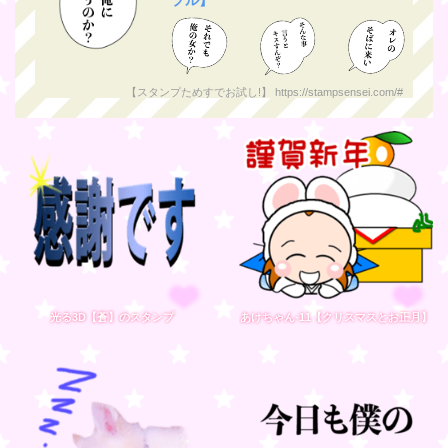
プル】
【スタンプためすでお試し!】 https://stampsensei.com/#
光る3D【蒼】のスタンプ
あけちゃん-11【クリスマスとお正月】