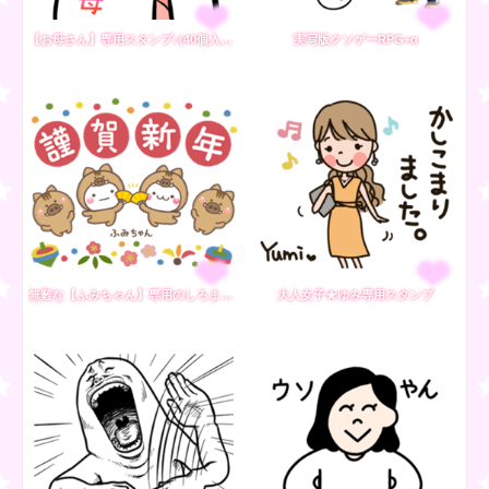
【お母さん】専用スタンプ♪(40個入り♪)
実写版クソゲーRPG+α
無難な【ふみちゃん】専用のしろまる年賀
大人女子★ゆみ専用スタンプ