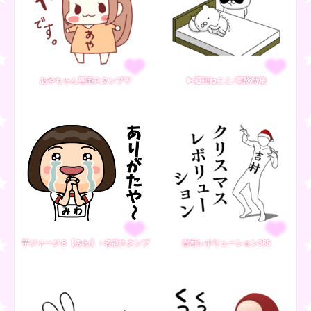
あやちゃん専用スタンプ♡
▶週刊ねここ♪軍隊特集
芋ジャージ８【みわ】♀名前スタンプ
吉村レボリューション365