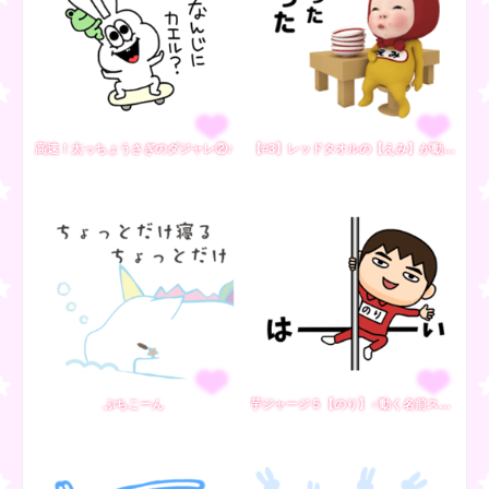
高速！太っちょうさぎのダジャレ②♪
【#3】レッドタオルの【えみ】が動く!!
ぷちこーん
芋ジャージ５【のり】♂動く名前スタンプ