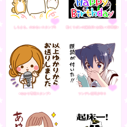
しろまる。のゆるいスタンプ5
動くリボンの誕生日♥お祝い♥日常語♥
♥ゆかり専用スタンプ♥
ツンデレ猫耳少年５