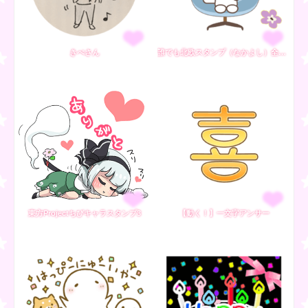
きぺさん
誰でも北欧スタンプ（なかよし）全背景対応
東方Projectちびキャラスタンプ3
【動く！】一文字アンサー