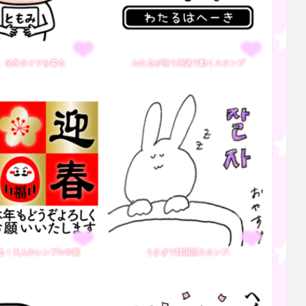
、全身タイツを着る
わたるが使う高速で動くスタンプ
る！大人のシンプル年賀
うさぎで韓国語スタンプ.