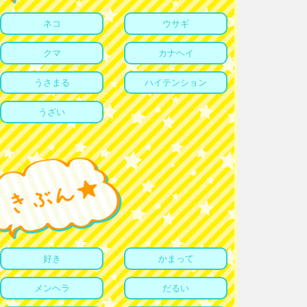
ネコ
ウサギ
クマ
カナヘイ
うさまる
ハイテンション
うざい
好き
かまって
メンヘラ
だるい