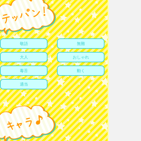
敬語
無難
大人
おしゃれ
毒舌
動く
適当