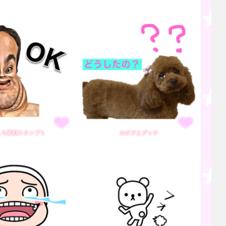
しろ変顔スタンプ１
ホタテとグッチ