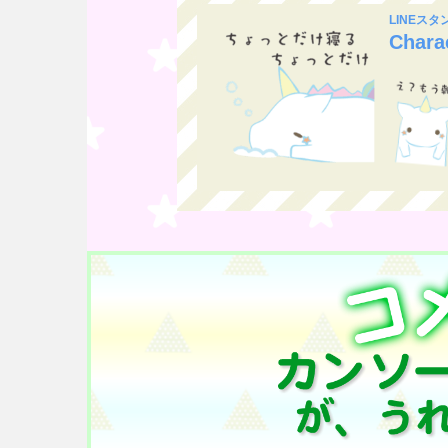
LINEス
Charac