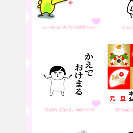
インコちゃん ラブリーな日常パック
ともみ
「かえで」が動くよ。名前スタンプ
誰でも使え