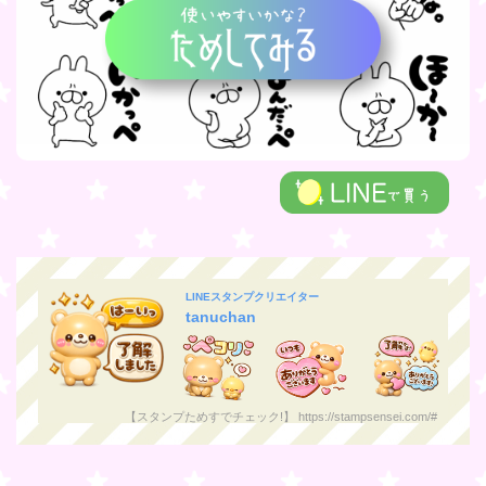
LINEスタンプクリエイター
tanuchan
【スタンプためすでチェック!】 https://stampsensei.com/#