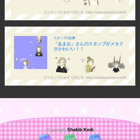
【スタンプためすで読む!】 https://stampsensei.com/#
スタンプの記事
「あまお」さんのスタンプがメタク
タかわいい！！
【スタンプためすで読む!】 https://stampsensei.com/#
Shakib Kedi
Copyright